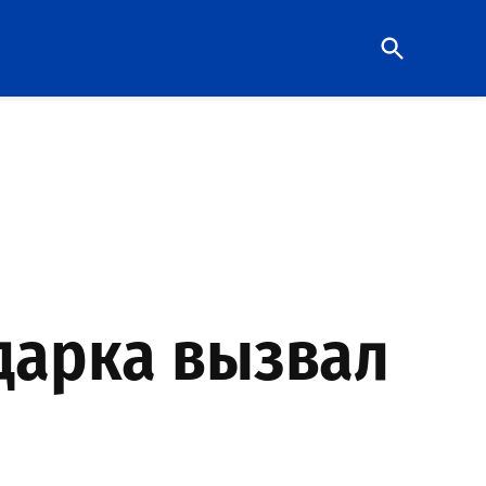
Open
Search
одарка вызвал