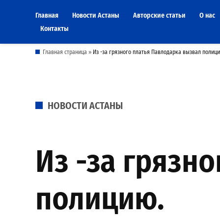
Skip
Главная
Новости Астаны
Авторские статьи
О нас
to
Контакты
content
Главная страница
»
Из -за грязного платья Павлодарка вызвал полиц
POSTED
НОВОСТИ АСТАНЫ
IN
Из -за грязн
полицию.