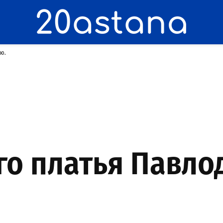
ию.
ого платья Павл