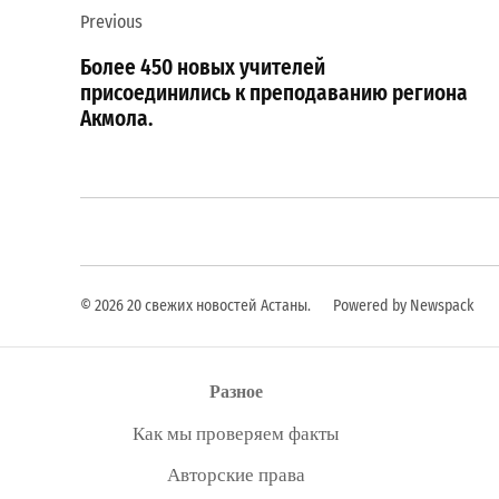
Previous
по
Более 450 новых учителей
записям
присоединились к преподаванию региона
Акмола.
© 2026 20 свежих новостей Астаны.
Powered by Newspack
Разное
Как мы проверяем факты
Авторские права