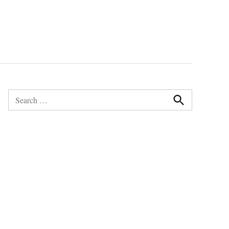
Search
for:
Search