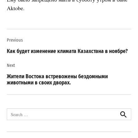
Aktobe.
Навигация
Previous
по
записям
Как будет изменение климата Казахстана в ноябре?
Next
Жители Востока встревожены бездомными
животными в своих дворах.
Search
for:
Search