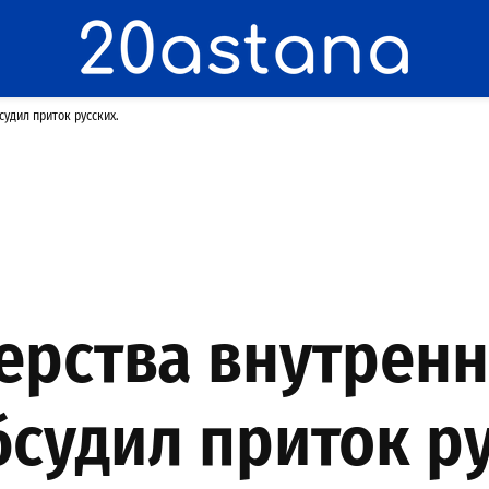
судил приток русских.
ерства внутренн
бсудил приток ру