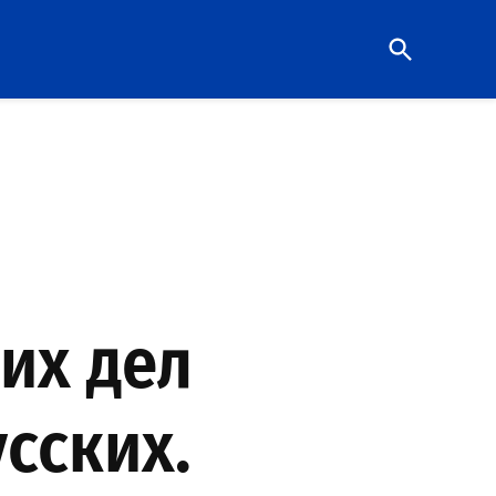
Open
Search
их дел
сских.