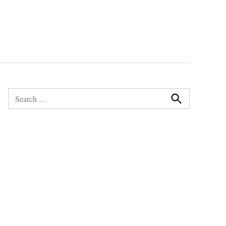
Search
for:
Search