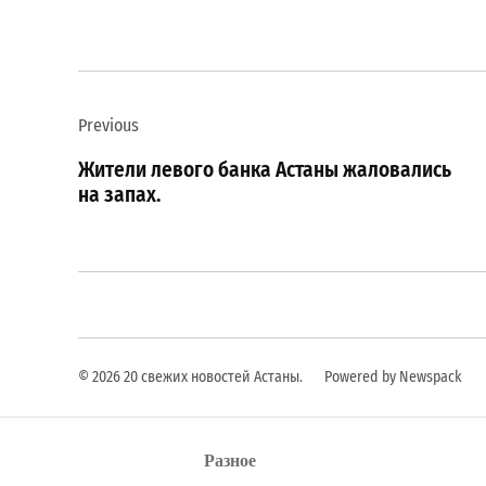
Навигация
Previous
по
Жители левого банка Астаны жаловались
записям
на запах.
© 2026 20 свежих новостей Астаны.
Powered by Newspack
Разное