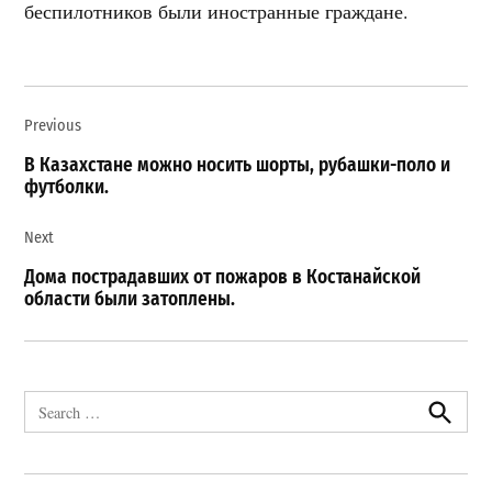
беспилотников были иностранные граждане.
Навигация
Previous
по
записям
В Казахстане можно носить шорты, рубашки-поло и
футболки.
Next
Дома пострадавших от пожаров в Костанайской
области были затоплены.
Search
for:
Search