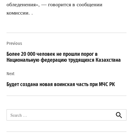
обледенения», — говорится в сообщении
комиссии. .
Навигация
Previous
по
записям
Более 20 000 человек не прошли порог в
Национальную федерацию трудящихся Казахстана
Next
Будет создана новая воинская часть при МЧС РК
Search
for:
Search