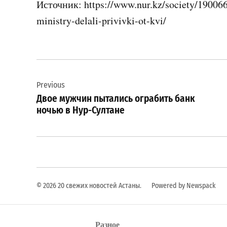
Источник: https://www.nur.kz/society/1900666
ministry-delali-privivki-ot-kvi/
Навигация
Previous
по
Двое мужчин пытались ограбить банк
записям
ночью в Нур-Султане
© 2026 20 свежих новостей Астаны.
Powered by Newspack
Разное