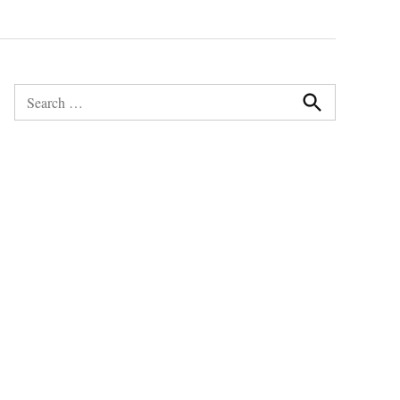
Search
for:
Search