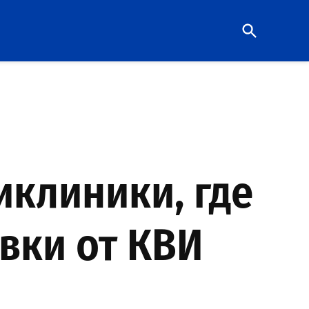
Open
Search
клиники, где
вки от КВИ