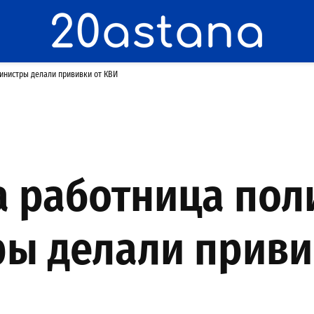
инистры делали прививки от КВИ
 работница поли
ы делали приви