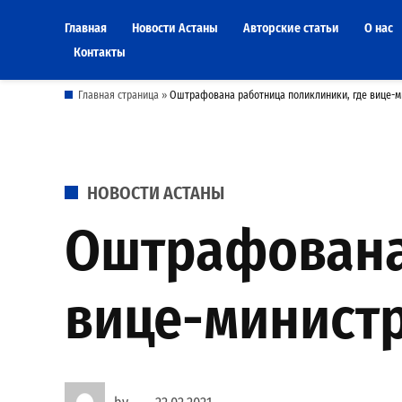
Skip
Главная
Новости Астаны
Авторские статьи
О нас
to
Контакты
content
Главная страница
»
Оштрафована работница поликлиники, где вице-м
POSTED
НОВОСТИ АСТАНЫ
IN
Оштрафована
вице-министр