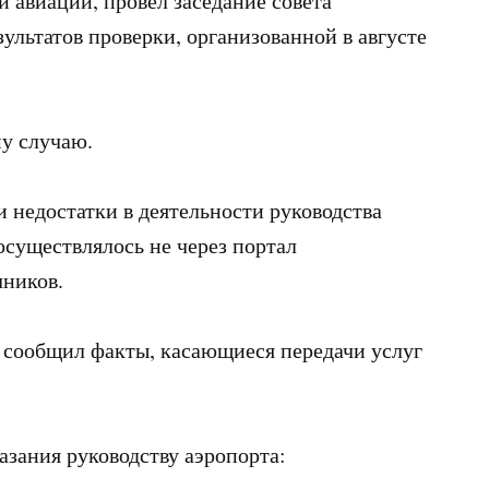
й авиации, провел заседание совета
ультатов проверки, организованной в августе
му случаю.
 недостатки в деятельности руководства
осуществлялось не через портал
чников.
 сообщил факты, касающиеся передачи услуг
азания руководству аэропорта: