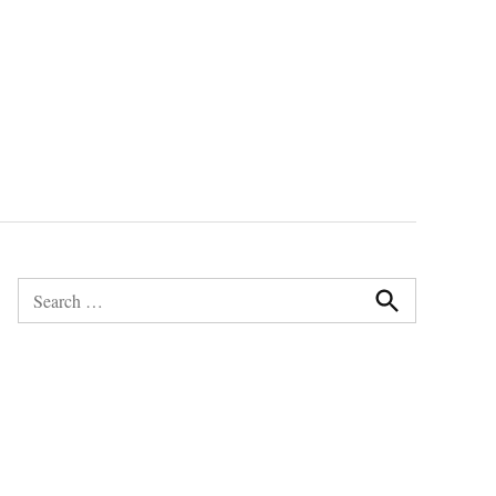
Search
for:
Search