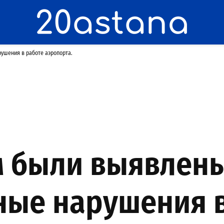
ушения в работе аэропорта.
м были выявлен
ные нарушения в