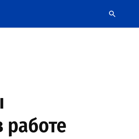
Open
Search
ы
 работе