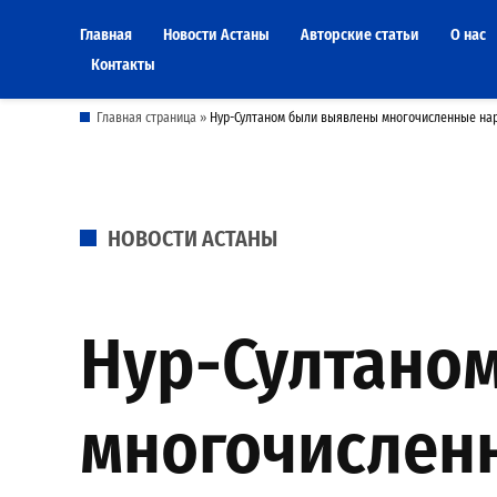
Skip
Главная
Новости Астаны
Авторские статьи
О нас
to
Контакты
content
Главная страница
»
Нур-Султаном были выявлены многочисленные нар
POSTED
НОВОСТИ АСТАНЫ
IN
Нур-Султано
многочислен