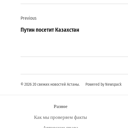
Навигация
Previous
по
Путин посетит Казахстан
записям
© 2026 20 свежих новостей Астаны.
Powered by Newspack
Разное
Как мы проверяем факты
Авторские права