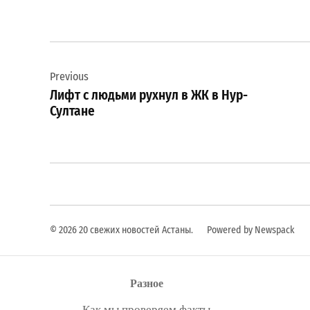
Навигация
Previous
по
Лифт с людьми рухнул в ЖК в Нур-
записям
Султане
© 2026 20 свежих новостей Астаны.
Powered by Newspack
Разное
Как мы проверяем факты