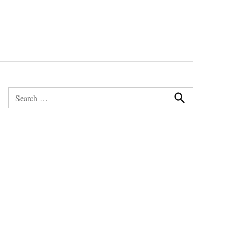
Search
for:
Search