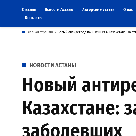
Skip
Главная
Новости Астаны
Авторские статьи
О нас
to
Контакты
content
Главная страница
»
Новый антирекорд по COVID-19 в Казахстане: за с
POSTED
НОВОСТИ АСТАНЫ
IN
Новый антире
Казахстане: 
заболевших