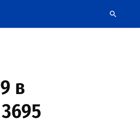
Open
Search
9 в
 3695