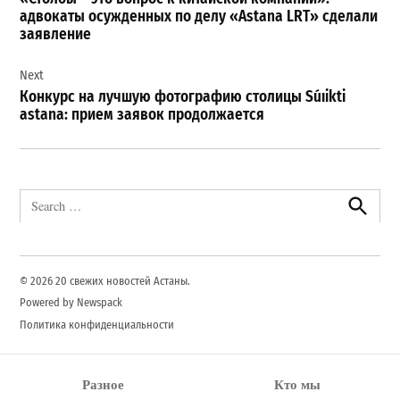
записям
адвокаты осужденных по делу «Astana LRT» cделали
заявление
Next
Конкурс на лучшую фотографию столицы Súıikti
аstana: прием заявок продолжается
Search
for:
Search
© 2026 20 свежих новостей Астаны.
Powered by Newspack
Политика конфиденциальности
Разное
Кто мы