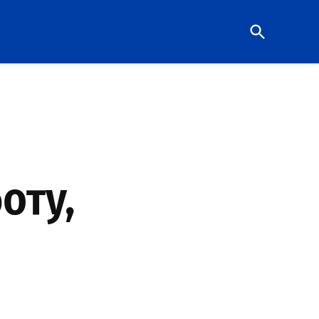
Open
Search
оту,