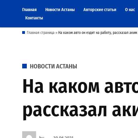
Skip
Главная
Новости Астаны
Авторские статьи
О нас
to
Контакты
content
Главная страница
»
На каком авто он ездит на работу, рассказал аким
POSTED
НОВОСТИ АСТАНЫ
IN
На каком авто
рассказал ак