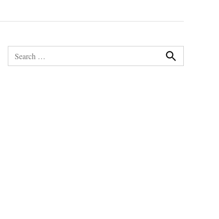
Search
for:
Search