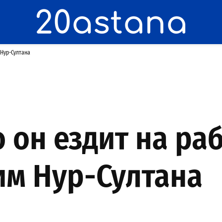
 Нур-Султана
 он ездит на раб
им Нур-Султана