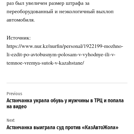
раз был увеличен размер штрафа за
переоборудованный и неэкологичный выхлоп
автомобиля.
Источник:
https://www.nur.kz/nurfin/personal/1922199-mozhno-
li-ezdit-po-avtobusnym-polosam-v-vyhodnye-ili-v-
temnoe-vremya-sutok-v-kazahstane/
Навигация
Previous
по
Астанчанка украла обувь у мужчины в ТРЦ и попала
записям
на видео
Next
Астанчанка выиграла суд против «КазАвтоЖола»