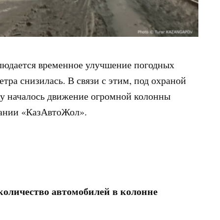
людается временное улучшение погодных
етра снизилась. В связи с этим, под охраной
ау началось движение огромной колонны
пании «КазАвтоЖол».
количество автомобилей в колонне