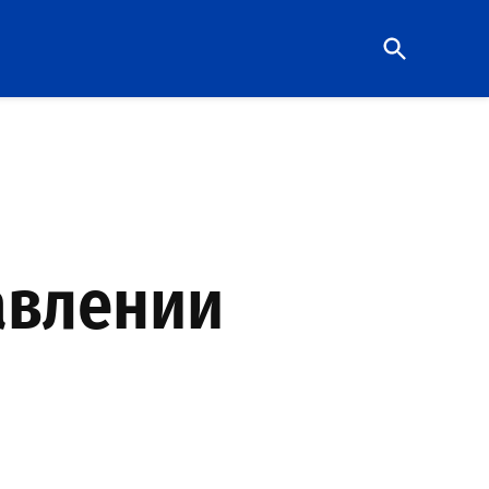
Open
Search
авлении