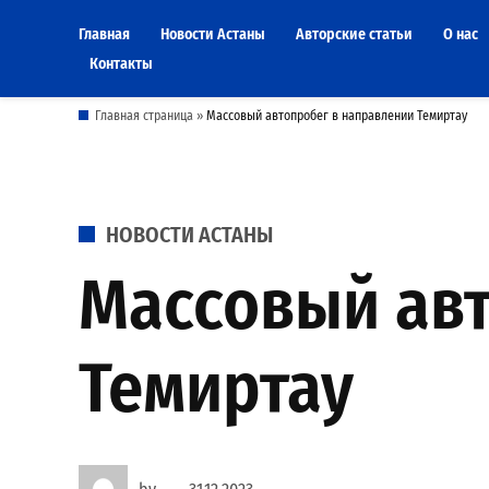
Skip
Главная
Новости Астаны
Авторские статьи
О нас
to
Контакты
content
Главная страница
»
Массовый автопробег в направлении Темиртау
POSTED
НОВОСТИ АСТАНЫ
IN
Массовый авт
Темиртау