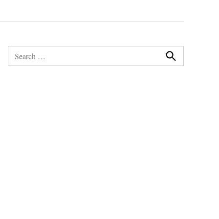
Search
for:
Search