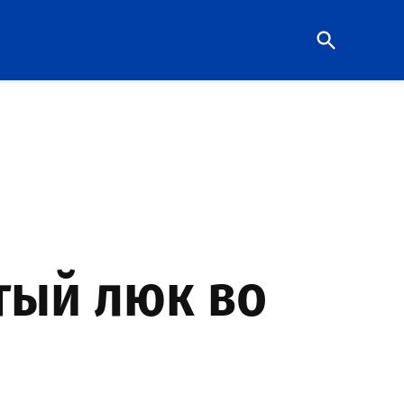
Open
Search
тый люк во