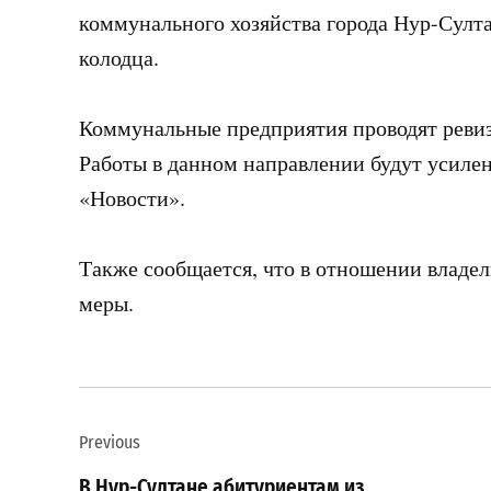
коммунального хозяйства города Нур-Султ
колодца.
Коммунальные предприятия проводят ревиз
Работы в данном направлении будут усиле
«Новости».
Также сообщается, что в отношении владе
меры.
Навигация
Previous
по
В Нур-Султане абитуриентам из