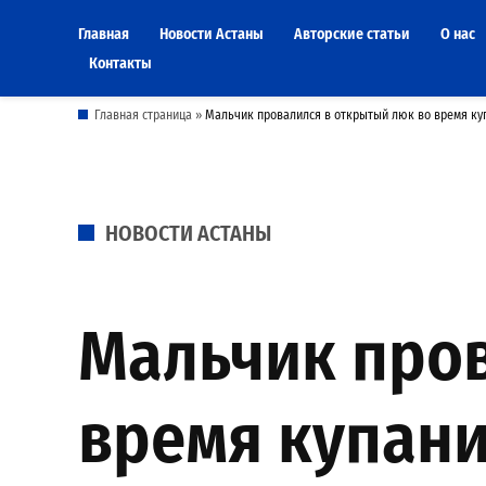
Skip
Главная
Новости Астаны
Авторские статьи
О нас
to
Контакты
content
Главная страница
»
Мальчик провалился в открытый люк во время ку
POSTED
НОВОСТИ АСТАНЫ
IN
Мальчик пров
время купан