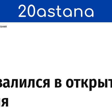
пания
алился в откры
ия