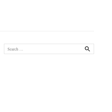
Search
for:
Search