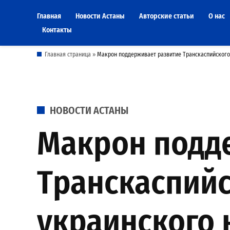
Skip
Главная
Новости Астаны
Авторские статьи
О нас
to
Контакты
content
Главная страница
»
Макрон поддерживает развитие Транскаспийского 
POSTED
НОВОСТИ АСТАНЫ
IN
Макрон подд
Транскаспийс
украинского 