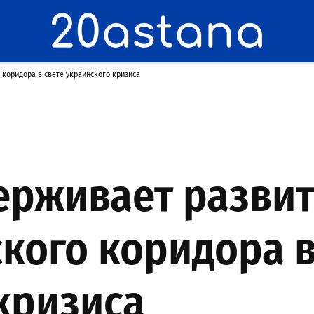
коридора в свете украинского кризиса
ерживает разви
кого коридора в
кризиса