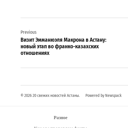
Навигация
Previous
по
Визит Эмманюэля Макрона в Астану:
записям
новый этап во франко-казахских
отношениях
© 2026 20 свежих новостей Астаны.
Powered by Newspack
Разное