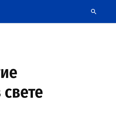
Open
Search
тие
 свете