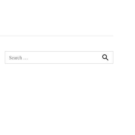
Search
for:
Search