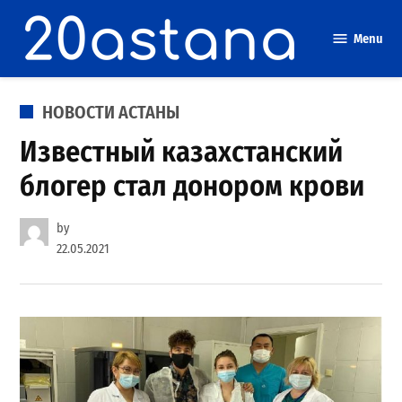
Skip
to
Menu
content
POSTED
НОВОСТИ АСТАНЫ
IN
Известный казахстанский
блогер стал донором крови
by
22.05.2021