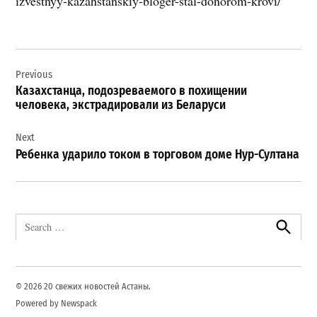
izvestnyy-kazahstanskiy-bloger-stal-donorom-krovi/
Навигация
Previous
по
Казахстанца, подозреваемого в похищении
записям
человека, экстрадировали из Беларуси
Next
Ребенка ударило током в торговом доме Нур-Султана
Search
for:
Search
© 2026 20 свежих новостей Астаны.
Powered by Newspack