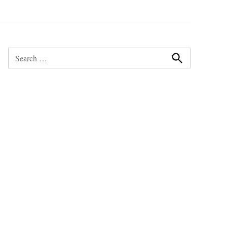
Search
for:
Search