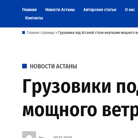
Skip
Главная
Новости Астаны
Авторские статьи
О нас
to
Контакты
content
Главная страница
»
Грузовики под Астаной стали жертвами мощного в
POSTED
НОВОСТИ АСТАНЫ
IN
Грузовики по
мощного вет