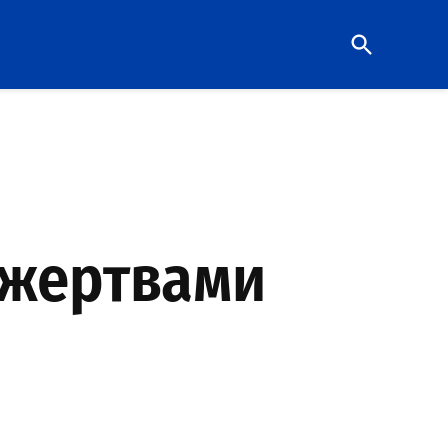
Open
Search
 жертвами