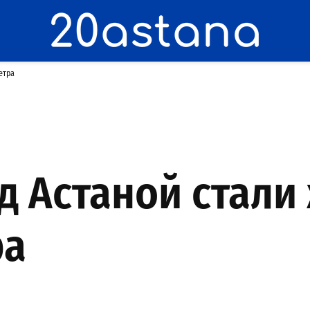
етра
д Астаной стали
ра