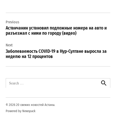
Навигация
Previous
по
Астанчанин установил подложные номера на авто и
записям
разъезжал с ними по городу (видео)
Next
Заболеваемость COVID-19 в Нур-Султане выросла за
неделю на 12 процентов
Search
for:
Search
© 2026 20 свежих новостей Астаны.
Powered by Newspack