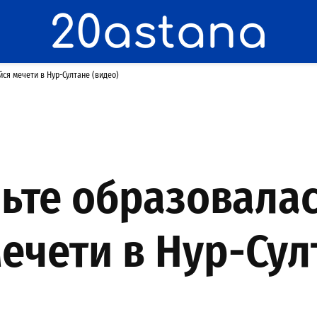
ся мечети в Нур-Султане (видео)
ьте образовала
ечети в Нур-Сул