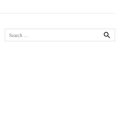
Search
for:
Search