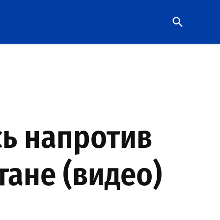
Open
Search
сь напротив
тане (видео)