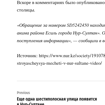
Вскоре в комментариях было опубликовано 
столицы.
«Обращение за номером SD5242450 находи
акима района Есиль города Нур-Султан». 
поступления информации», — сообщили в в
Источник: https://www.nur.kz/society/1910781
stroyascheysya-mecheti-v-nur-sultane-video/
Навигация
Previous
по
Еще одна шестиполосная улица появится
в Нур-Султане