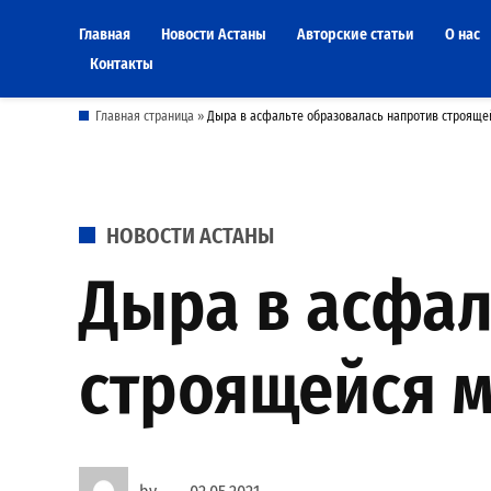
Skip
Главная
Новости Астаны
Авторские статьи
О нас
to
Контакты
content
Главная страница
»
Дыра в асфальте образовалась напротив строящей
POSTED
НОВОСТИ АСТАНЫ
IN
Дыра в асфал
строящейся м