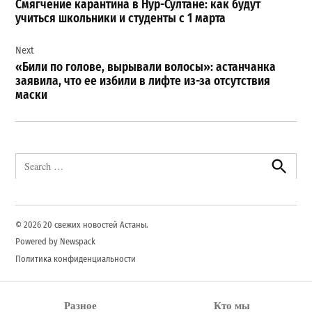
Смягчение карантина в Нур-Султане: как будут
записям
учиться школьники и студенты с 1 марта
Next
«Били по голове, вырывали волосы»: астанчанка
заявила, что ее избили в лифте из-за отсутствия
маски
Search
for:
Search
© 2026 20 свежих новостей Астаны.
Powered by Newspack
Политика конфиденциальности
Разное
Кто мы