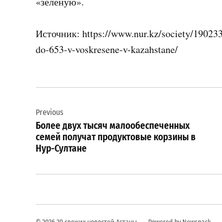
«зеленую».
Источник: https://www.nur.kz/society/190233
do-653-v-voskresene-v-kazahstane/
Навигация
Previous
по
Более двух тысяч малообеспеченных
записям
семей получат продуктовые корзины в
Нур-Султане