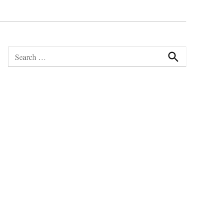
Search
for:
Search