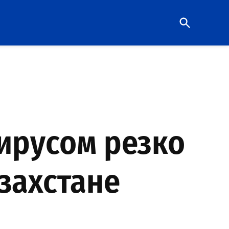
Open
Search
ирусом резко
захстане