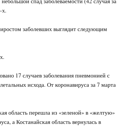
 небольшой спад заболеваемости (42 случая за
-х.
приростом заболевших выглядит следующим
х.
ровано 17 случаев заболевания пневмонией с
етальных исхода. От коронавируса за 7 марта
кая область перешла из «зеленой» в «желтую»
са, а Костанайская область вернулась в