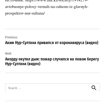
avtobusnye-polosy-vernuli-na-odnom-iz-glavnyh-
prospektov-nur-sultana/
Навигация
Previous
по
Аким Нур-Султана привился от коронавируса (видео)
записям
Next
Акорду окутал дым: пожар случился на левом берегу
Нур-Султана (видео)
Search
for:
Search