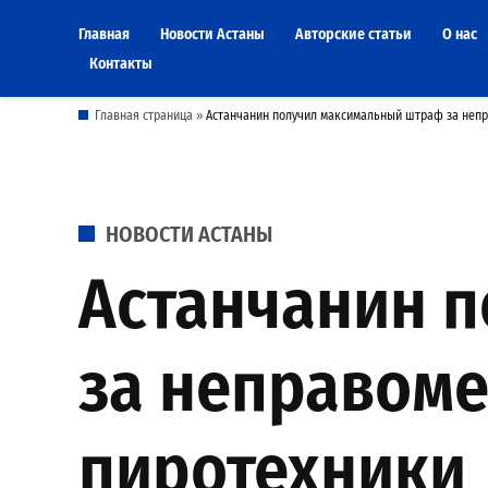
Skip
Главная
Новости Астаны
Авторские статьи
О нас
to
Контакты
content
Главная страница
»
Астанчанин получил максимальный штраф за непр
POSTED
НОВОСТИ АСТАНЫ
IN
Астанчанин 
за неправом
пиротехники