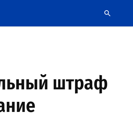
Open
Search
альный штраф
ание