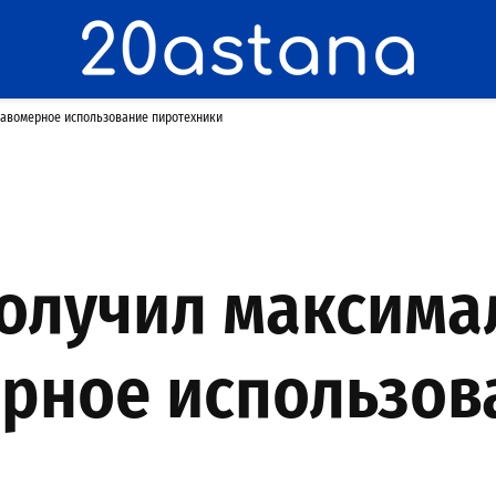
авомерное использование пиротехники
получил максим
ерное использов