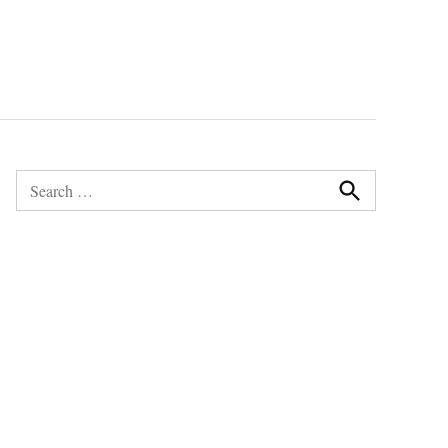
Search
for:
Search