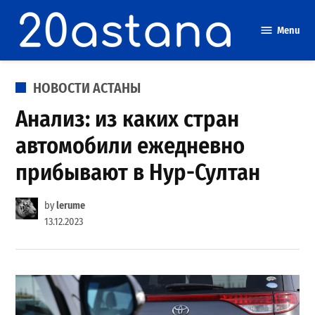
Skip
to
Menu
content
POSTED
НОВОСТИ АСТАНЫ
IN
Анализ: из каких стран
автомобили ежедневно
прибывают в Нур-Султан
by
lerume
13.12.2023